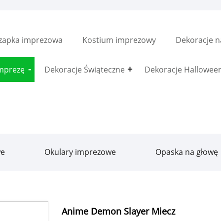
zapka imprezowa
Kostium imprezowy
Dekoracje n
imprezę
Dekoracje Świąteczne
Dekoracje Hallowe
we
Okulary imprezowe
Opaska na głowę
Anime Demon Slayer Miecz