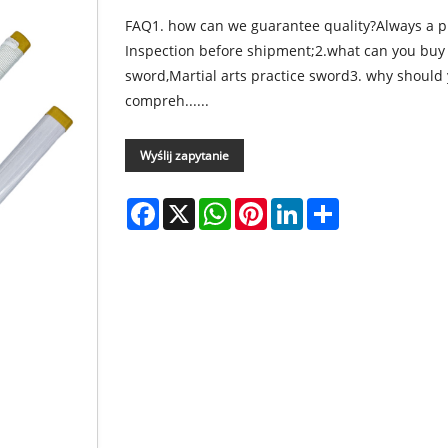
FAQ1. how can we guarantee quality?Always a p
Inspection before shipment;2.what can you buy
sword,Martial arts practice sword3. why should
compreh......
Wyślij zapytanie
Facebook
X
WhatsApp
Pinterest
LinkedIn
Share