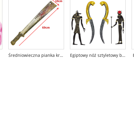
Średniowieczna pianka krwawa miecz na planszy wikingów
Egiptowy nóż sztyletowy broń